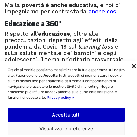
Ma la
povertà è anche educativa
, e noi ci
impegniamo per contrastarla
anche così
.
Educazione a 360°
Rispetto all’
educazione
, oltre alle
preoccupazioni rispetto agli effetti della
pandemia da Covid-19 sul
learning loss
e
sulla salute mentale dei bambini e degli
adolescenti, il tema prioritario trasversale
all’analisi svolta nel Rapporto è quello
Grazie ai cookie possiamo massimizzare la tua esperienza sul nostro
relativo al consolidamento della qualità del
sito. Facendo clic su
Accetta tutti
, accetti di memorizzare i cookie
sistema educativo e scolastico sotto il
sul tuo dispositivo per analizzare dati come il comportamento di
versante della
formazione del personale
navigazione e assistere le nostre attività di marketing. Negare il
scolastico.
consenso può influire negativamente su alcune caratteristiche e
funzioni di questo sito.
Privacy policy »
Altro tema che il Gruppo CRC segue da anni e
che è evidenziato nel Rapporto è quello
Accetta tutti
relativo
all’educazione all’affettività,
che
prevede di introdurre in tutte le scuole di
ogni ordine e grado programmi di educazione
Visualizza le preferenze
emotiva e al rispetto delle diversità,