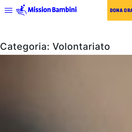
Toggle navigation
DONA OR
Skip
to
content
Categoria:
Volontariato