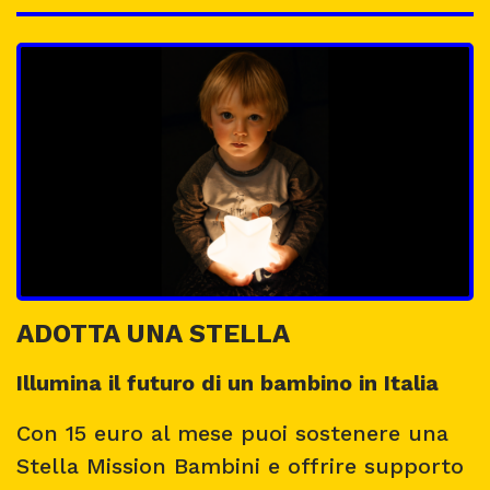
ADOTTA UNA STELLA
Illumina il futuro di un bambino in Italia
Con 15 euro al mese puoi sostenere una
Stella Mission Bambini e offrire supporto