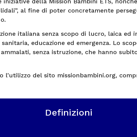
e iniziative della Mission Bambini ETS, nonché
lidali”, al fine di poter concretamente persegui
do.
one italiana senza scopo di lucro, laica ed 
 sanitaria, educazione ed emergenza. Lo scop
 ammalati, senza istruzione, che hanno subito v
no l’utilizzo del sito missionbambini.org, com
Definizioni
i ETS”, con sede in Via Ronchi n. 17, 20134 – 