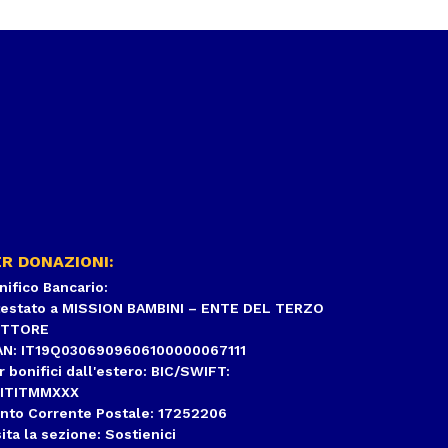
R DONAZIONI:
nifico Bancario:
testato a MISSION BAMBINI – ENTE DEL TERZO
ETTORE
AN: IT19Q0306909606100000067111
r bonifici dall'estero: BIC/SWIFT:
ITITMMXXX
nto Corrente Postale: 17252206
sita la sezione:
Sostienici