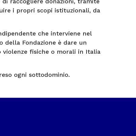
 di raccogliere donazioni, tramite
re i propri scopi istituzionali, da
indipendente che interviene nel
o della Fondazione è dare un
iolenze fisiche o morali in Italia
preso ogni sottodominio.
Milano, Italia, P.IVA: 05494870966