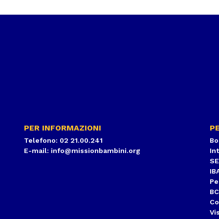
PER INFORMAZIONI
PE
Telefono: 02 21.00.241
Bo
E-mail:
info@missionbambini.org
In
S
IB
Pe
BC
Co
Vi