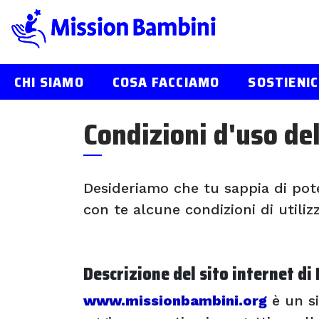
CHI SIAMO
COSA FACCIAMO
SOSTIENIC
Skip
to
Condizioni d'uso del
content
Desideriamo che tu sappia di pote
con te alcune condizioni di utiliz
Descrizione del sito internet d
www.missionbambini.org
è un si