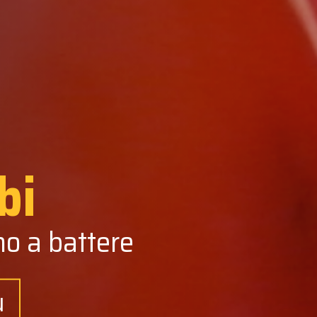
bi
no a battere
ù