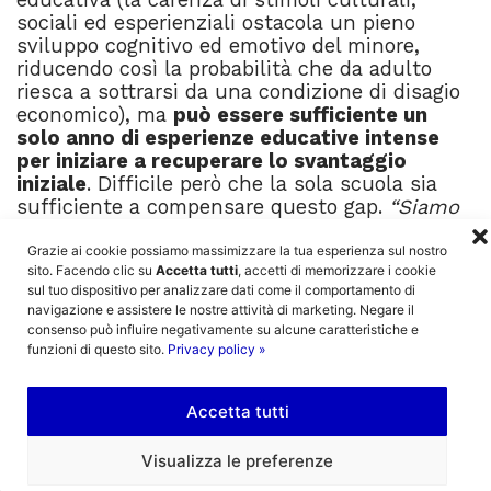
sociali ed esperienziali ostacola un pieno
sviluppo cognitivo ed emotivo del minore,
riducendo così la probabilità che da adulto
riesca a sottrarsi da una condizione di disagio
economico), ma
può essere sufficiente un
solo anno di esperienze educative intense
per iniziare a recuperare lo svantaggio
iniziale
. Difficile però che la sola scuola sia
sufficiente a compensare questo gap.
“Siamo
condizionati ma non determinati”
, disse il
noto pedagogista brasiliano Paulo Freire: è
Grazie ai cookie possiamo massimizzare la tua esperienza sul nostro
sito. Facendo clic su
Accetta tutti
, accetti di memorizzare i cookie
possibile – attraverso esperienze fatte da
sul tuo dispositivo per analizzare dati come il comportamento di
scuola e territorio insieme – offrire
navigazione e assistere le nostre attività di marketing. Negare il
opportunità di crescita che riescano a
consenso può influire negativamente su alcune caratteristiche e
contrastare la povertà educativa.
funzioni di questo sito.
Privacy policy »
–
Accetta tutti
Il corpo e l’attività sportiva
Visualizza le preferenze
È importante rendere il più fruibile possibile
l’attività sportiva in tutti i contesti periferici