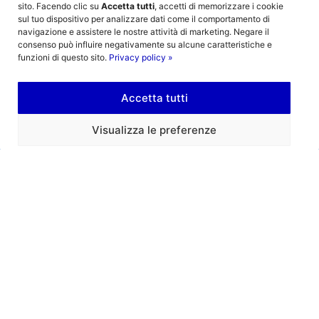
sito. Facendo clic su
Accetta tutti
, accetti di memorizzare i cookie
nel primo anno di progetto le attività programmate
sul tuo dispositivo per analizzare dati come il comportamento di
sono state rimodulate in funzione delle restrizioni
navigazione e assistere le nostre attività di marketing. Negare il
introdotte all’interno delle scuole a causa della
consenso può influire negativamente su alcune caratteristiche e
funzioni di questo sito.
Privacy policy »
pandemia. Nei due anni successivi, educatori e
consulenti pedagogici hanno svolto separatamente le
attività di educativa motoria e di educativa digitale,
Accetta tutti
raccogliendo dati e osservazioni per mettere a punto
Visualizza le preferenze
la prima stesura della metodologia integrata. Con
l’avvio della seconda fase del progetto,
nel corso
dell’anno scolastico 2023/2024 la metodologia
integrata viene sperimentata nelle classi
.
L’obiettivo finale è arrivare al termine della
sperimentazione ad una seconda e definitiva stesura
della Metodologia Integrata Stringhe (MIS).
Per aggiornamenti:
https://percorsiconibambini.it/stringhe