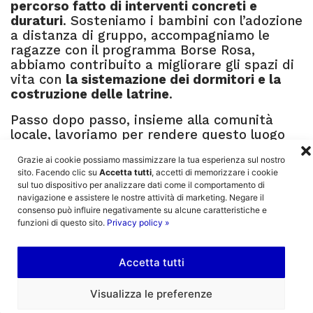
percorso fatto di interventi concreti e
duraturi
. Sosteniamo i bambini con l’adozione
a distanza di gruppo, accompagniamo le
ragazze con il programma Borse Rosa,
abbiamo contribuito a migliorare gli spazi di
vita con
la sistemazione dei dormitori e la
costruzione delle latrine
.
Passo dopo passo, insieme alla comunità
locale, lavoriamo per rendere questo luogo
sempre più sicuro, accogliente e capace di
Grazie ai cookie possiamo massimizzare la tua esperienza sul nostro
offrire opportunità reali. Oggi
una nuova
sito. Facendo clic su
Accetta tutti
, accetti di memorizzare i cookie
lavatrice industriale può sembrare un aiuto
sul tuo dispositivo per analizzare dati come il comportamento di
semplice
, ma per centinaia di bambini
navigazione e assistere le nostre attività di marketing. Negare il
rappresenta
un cambiamento concreto nella
consenso può influire negativamente su alcune caratteristiche e
vita di ogni giorno
.
funzioni di questo sito.
Privacy policy »
Accetta tutti
DONA ORA »
Visualizza le preferenze