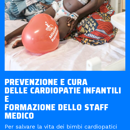
PREVENZIONE E CURA
DELLE CARDIOPATIE INFANTILI
E
FORMAZIONE DELLO STAFF
MEDICO
Per salvare la vita dei bimbi cardiopatici