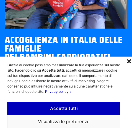
ACCOGLIENZA IN ITALIA DELLE
FAMIGLIE
DEI BAMBINI CARDIOPATICI
Grazie ai cookie possiamo massimizzare la tua esperienza sul nostro
Per sostenere il diritto di essere vicini ai
sito. Facendo clic su
Accetta tutti
, accetti di memorizzare i cookie
propri bambini a tutti quei genitori che,
sul tuo dispositivo per analizzare dati come il comportamento di
navigazione e assistere le nostre attività di marketing. Negare il
lontani dalle loro case, non hanno le
consenso può influire negativamente su alcune caratteristiche e
funzioni di questo sito.
Privacy policy »
possibilità economiche per potersi
concentrare sulla cura dei figli ricoverati
Accetta tutti
all’Ospedale Niguarda di Milano.
Visualizza le preferenze
PROGRAMMA DI RIFERIMENTO: