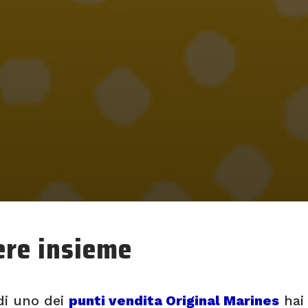
ere insieme
di uno dei
punti vendita Original Marines
hai 