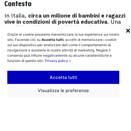
Contesto
In Italia,
circa un milione di bambini e ragazzi
vive in condizioni di povertà educativa
. Una
condizione che spesso inizia molto presto e
si consolida nel tempo. Le difficoltà di
Grazie ai cookie possiamo massimizzare la tua esperienza sul nostro
accesso ai servizi per la prima infanzia, la
sito. Facendo clic su
Accetta tutti
, accetti di memorizzare i cookie
sul tuo dispositivo per analizzare dati come il comportamento di
mancanza di opportunità educative
navigazione e assistere le nostre attività di marketing. Negare il
continuative e il rischio di dispersione
consenso può influire negativamente su alcune caratteristiche e
scolastica contribuiscono a creare
divari che,
funzioni di questo sito.
Privacy policy »
anno dopo anno, diventano sempre più
difficili da colmare.
Accetta tutti
Già nei primi anni di vita, non tutti i bambini
partono dalle stesse condizioni. Nella fascia
Visualizza le preferenze
0–3 anni
, l’offerta di servizi educativi è
ancora insufficiente rispetto ai bisogni delle
famiglie e fortemente
disomogenea sul
territorio
. Con la crescita, queste
disuguaglianze iniziali tendono a riflettersi
nei percorsi scolastici: difficoltà di
apprendimento, fragilità relazionali e, nei