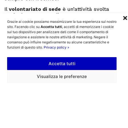
Il
volontariato di sede
è un’attività svolta
esclusivamente a Milano
.
Grazie ai cookie possiamo massimizzare la tua esperienza sul nostro
sito. Facendo clic su
Accetta tutti
, accetti di memorizzare i cookie
sul tuo dispositivo per analizzare dati come il comportamento di
navigazione e assistere le nostre attività di marketing. Negare il
Pillola informativa
consenso può influire negativamente su alcune caratteristiche e
funzioni di questo sito.
Privacy policy »
Accetta tutti
Visualizza le preferenze
Clicca per accettare i cookie di marketing
ed abilitare questo contenuto
La testimonianza di Anna