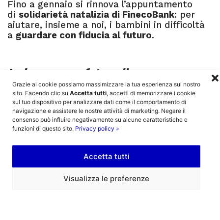
Fino a gennaio si rinnova l’appuntamento
di
solidarietà natalizia di FinecoBank
: per
aiutare, insieme a noi, i bambini in difficoltà
a
guardare con fiducia al futuro
.
Insieme per un futuro di speranza
:
comincia da un click!
Grazie ai cookie possiamo massimizzare la tua esperienza sul nostro
sito. Facendo clic su
Accetta tutti
, accetti di memorizzare i cookie
FinecoBank
, una delle più importanti banche
sul tuo dispositivo per analizzare dati come il comportamento di
navigazione e assistere le nostre attività di marketing. Negare il
FinTech in Europa, intende coinvolgere non
consenso può influire negativamente su alcune caratteristiche e
solo i propri clienti, ma chiunque voglia dare
funzioni di questo sito.
Privacy policy »
il proprio contributo, nella
campagna charity
di Natale
Insieme per un futuro di speranza
,
che vede la nostra Fondazione tra le quattro
Accetta tutti
onlus beneficiarie.
Visualizza le preferenze
Costruire un futuro migliore per i bambini in
difficoltà può cominciare da un click:
sul
banner dedicato all’iniziativa
, che è