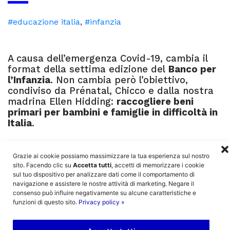
#educazione italia
,
#infanzia
A causa dell’emergenza Covid-19, cambia il
format della settima edizione del
Banco per
l’Infanzia
. Non cambia però l’obiettivo,
condiviso da Prénatal, Chicco e dalla nostra
madrina Ellen Hidding:
raccogliere beni
primari per bambini e famiglie in difficoltà in
Italia
.
Grazie ai cookie possiamo massimizzare la tua esperienza sul nostro
Prénatal: un sostegno che si fa sempre
sito. Facendo clic su
Accetta tutti
, accetti di memorizzare i cookie
più grande
sul tuo dispositivo per analizzare dati come il comportamento di
navigazione e assistere le nostre attività di marketing. Negare il
Dopo la recente collaborazione in occasione
consenso può influire negativamente su alcune caratteristiche e
funzioni di questo sito.
Privacy policy »
del periodo natalizio, che ha portato a una
raccolta fondi di oltre 63.000 euro a
sostegno del progetto