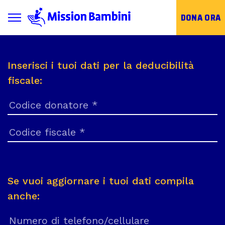
Toggle navigation
DONA ORA
Skip
to
Inserisci i tuoi dati per la deducibilità
content
fiscale:
Se vuoi aggiornare i tuoi dati compila
anche: