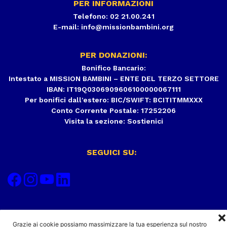
PER INFORMAZIONI
Telefono: 02 21.00.241
E-mail:
info@missionbambini.org
PER DONAZIONI:
Bonifico Bancario:
Intestato a MISSION BAMBINI – ENTE DEL TERZO SETTORE
IBAN: IT19Q0306909606100000067111
Per bonifici dall'estero: BIC/SWIFT: BCITITMMXXX
Conto Corrente Postale: 17252206
Visita la sezione:
Sostienici
SEGUICI SU:
Grazie ai cookie possiamo massimizzare la tua esperienza sul nostro