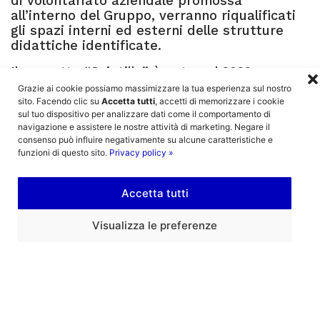
di volontariato aziendale promossa
all’interno del Gruppo, verranno riqualificati
gli spazi interni ed esterni delle strutture
didattiche identificate.
Il progetto “Scintilla” è nato nel 2022
mettendo in rete
cinque centri
Grazie ai cookie possiamo massimizzare la tua esperienza sul nostro
socioeducativi
per la prima infanzia – le
sito. Facendo clic su
Accetta tutti
, accetti di memorizzare i cookie
sul tuo dispositivo per analizzare dati come il comportamento di
“Stelle Mission Bambini” – localizzati in
navigazione e assistere le nostre attività di marketing. Negare il
contesti caratterizzati da scarsa offerta di
consenso può influire negativamente su alcune caratteristiche e
servizi educativi. Grazie al progetto le
funzioni di questo sito.
Privacy policy »
famiglie più vulnerabili, impossibilitate ad
accedere a strutture pubbliche o a
sostenere il costo della retta in una
Accetta tutti
struttura privata, beneficiano del servizio
gratuitamente o con retta agevolata. Le
Visualizza le preferenze
Stelle, inoltre, supportano le famiglie,
favorendo l’acquisizione o il potenziamento
delle competenze genitoriali; realizzano
attività extra-curriculari che promuovono la
creatività, la crescita personale e le relazioni
tra pari e con i genitori; formano i propri