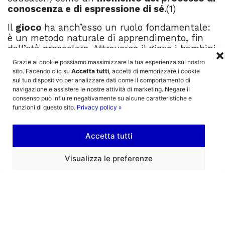
conoscenza e di espressione di sé
.(1)
Il
gioco
ha anch’esso un ruolo fondamentale:
è un metodo naturale di apprendimento, fin
dall’età prescolare. Attraverso il gioco i bambini
sono in grado di conoscere meglio il proprio
Grazie ai cookie possiamo massimizzare la tua esperienza sul nostro
corpo, le proprie emozioni e i propri pensieri
sito. Facendo clic su
Accetta tutti
, accetti di memorizzare i cookie
per dare spazio alla creatività.
sul tuo dispositivo per analizzare dati come il comportamento di
navigazione e assistere le nostre attività di marketing. Negare il
Dall’
unione di educazione e teatro
può
consenso può influire negativamente su alcune caratteristiche e
funzioni di questo sito.
Privacy policy »
nascere qualcosa di magico. L’arte drammatica
è una delle attività artistiche che meglio può
contribuire allo sviluppo del bambino: per
Accetta tutti
questo motivo è bene che trovi un suo posto
nei programmi educativi, così come accade a
Visualizza le preferenze
Pizzicalaluna.