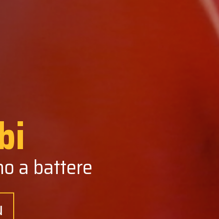
bi
no a battere
ù